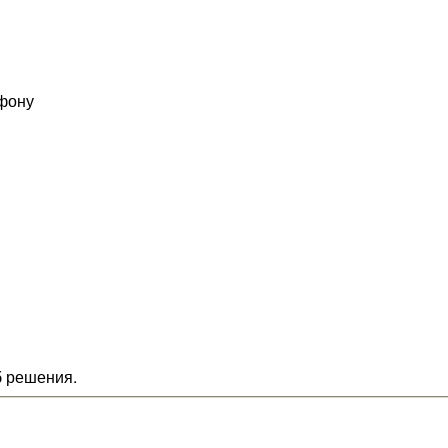
ефону
б решения.