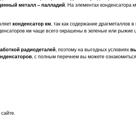
ценный металл – палладий
. На элементах конденсатора к
вляет
конденсатор км
, так как содержание драгметаллов в
денсаторов км чаще всего окрашены в зеленые или рыжие цв
работкой радиодеталей
, поэтому на выгодных условиях
вы
онденсаторов
, с полным перечнем вы можете ознакомитьс
 сайте.