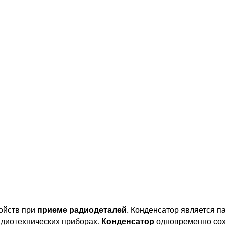
ойств при
приеме радиодеталей
. Конденсатор является 
радиотехнических приборах.
Конденсатор
одновременно сох